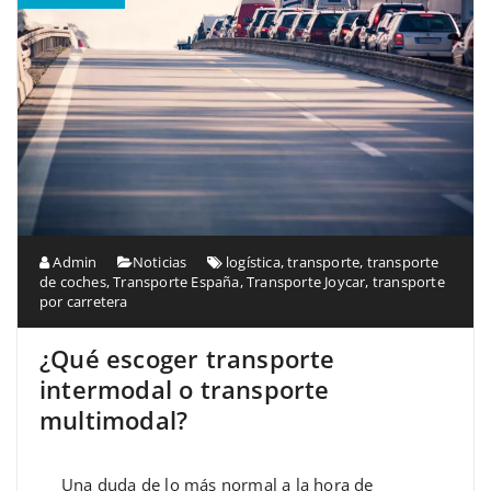
Admin
Noticias
logística
,
transporte
,
transporte
de coches
,
Transporte España
,
Transporte Joycar
,
transporte
por carretera
¿Qué escoger transporte
intermodal o transporte
multimodal?
Una duda de lo más normal a la hora de